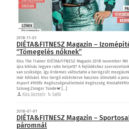
2018-11-01
DIÉTA&FITNESZ Magazin – Izomépíté
“Tömegelés nőknek”
Kiss The Trainer DIÉTA&FITNESZ Magazin 2018 november Mit 
újra kihívás legyen rutin helyett? A fejlődéshez szervezetü
van szüksége, így érdemes változtatni a berögzült mozgásm
már kihívást. Kiss Gergő edzésterve hasznos útmutató a janu
#sport #fitlife #egészségeséletmód #egészség #instafit#fitn
Szöveg:Zsingor Tünde🐒 [...]
Kiss Gergely
Sajtó
2018-07-01
DIÉTA&FITNESZ Magazin – Sportosa
páromnál