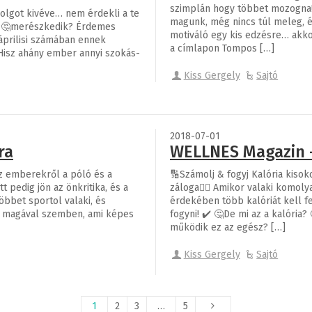
szimplán hogy többet mozogna! 
dolgot kivéve… nem érdekli a te
magunk, még nincs túl meleg, 
m 🤔merészkedik? Érdemes
motiváló egy kis edzésre… akk
 áprilisi számában ennek
a címlapon Tompos […]
Hisz ahány ember annyi szokás-
Kiss Gergely
Sajtó
2018-07-01
ra
WELLNES Magazin –
z emberekről a póló és a
🔢Számolj & fogyj Kalória kisok
t pedig jön az önkritika, és a
záloga👌🏻 Amikor valaki komolya
bbet sportol valaki, és
érdekében több kalóriát kell fe
bb magával szemben, ami képes
fogyni! ✔️ 🤔De mi az a kalória
működik ez az egész? […]
Kiss Gergely
Sajtó
1
2
3
…
5