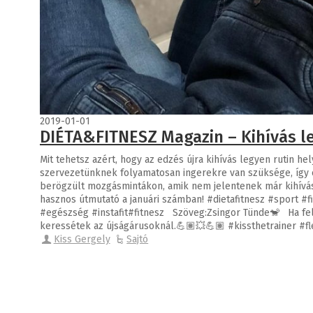
2019-01-01
DIÉTA&FITNESZ Magazin – Kihívás le
Mit tehetsz azért, hogy az edzés újra kihívás legyen rutin he
szervezetünknek folyamatosan ingerekre van szüksége, így 
berögzült mozgásmintákon, amik nem jelentenek már kihívás
hasznos útmutató a januári számban! #dietafitnesz #sport #
#egészség #instafit#fitnesz Szöveg:Zsingor Tünde🐒 Ha fe
keressétek az újságárusoknál.💪🏽💥💪🏽 #kissthetrainer #fle
Kiss Gergely
Sajtó