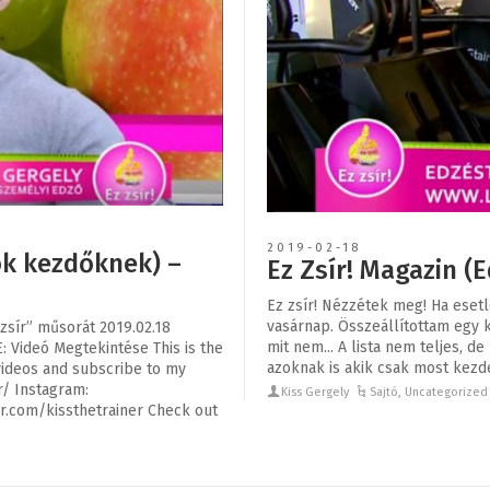
2019-02-18
ok kezdőknek) –
Ez Zsír! Magazin (E
Ez zsír! Nézzétek meg! Ha esetl
vasárnap. Összeállítottam egy ki
 zsír” műsorát 2019.02.18
mit nem... A lista nem teljes, d
 Videó Megtekintése This is the
azoknak is akik csak most kezde
 videos and subscribe to my
r/ Instagram:
Kiss Gergely
Sajtó
,
Uncategorize
er.com/kissthetrainer Check out