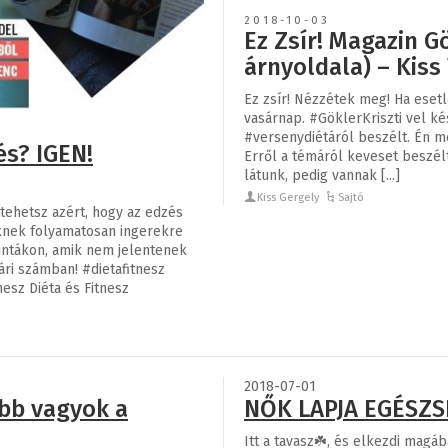
2018-10-03
Ez Zsír! Magazin G
árnyoldala) – Kiss
Ez zsír! Nézzétek meg! Ha esetl
vasárnap. #GöklerKriszti vel ké
#versenydiétáról beszélt. Én m
s? IGEN!
Erről a témáról keveset beszélt
látunk, pedig vannak [...]
Kiss Gergely
Sajtó
tehetsz azért, hogy az edzés
nknek folyamatosan ingerekre
intákon, amik nem jelentenek
ári számban! #dietafitnesz
esz Diéta és Fitnesz
2018-07-01
bb vagyok a
NŐK LAPJA EGÉSZS
Itt a tavasz☘️, és elkezdi magá