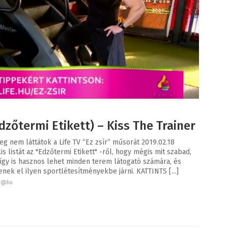
dzőtermi Etikett) – Kiss The Trainer
eg nem láttátok a Life TV “Ez zsír” műsorát 2019.02.18
s listát az "Edzőtermi Etikett" -ről, hogy mégis mit szabad,
e így is hasznos lehet minden terem látogató számára, és
nek el ilyen sportlétesítményekbe járni. KATTINTS [...]
d @hu