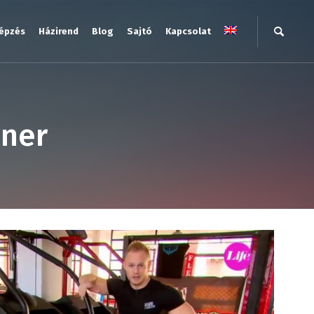
épzés
Házirend
Blog
Sajtó
Kapcsolat
iner