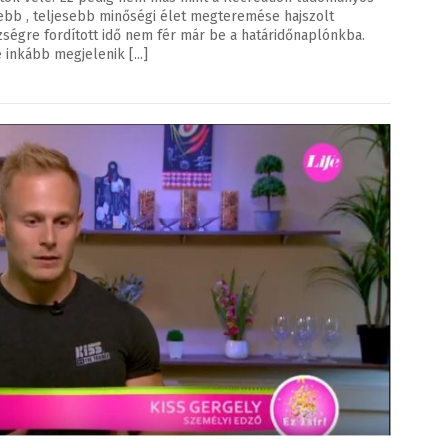
ebb , teljesebb minőségi élet megteremése hajszolt
zségre fordított idő nem fér már be a határidőnaplónkba.
nkább megjelenik [...]