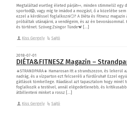
Megtaláltad esetleg életed párját👀, minden stimmel☑️ egy 
sportod😱, vagy míg te imádod a mozgást, ő a közelébe se
ezzel a kérdéssel foglalkozni🙄? A Diéta és Fitnesz magazin
próbáltak utánajárni, a vendégeim, és az én bevonásommal. 
és történet. Szöveg:Zsingor Tünde🐒 […]
Kiss Gergely
Sajtó
2018-07-01
DIÉTA&FITNESZ Magazin – Strandpa
☀️STRANDPARA☀️ Hamarosan itt a strandszezon, és lekerül a
nadrág, és a vízparton ezt felcseréli a fürdőruha!! Ezzel együt
gátlások tömkellege. Ráadásul azt tapasztalom hogy minél tö
foglalkozik a testével, annál elégedetlenebb, és kritikusa
átbillenteni minket a rossz […]
Kiss Gergely
Sajtó