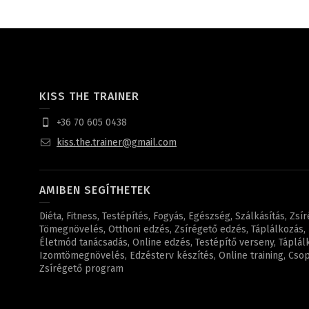
KISS THE TRAINER
+36 70 605 0438
kiss.the.trainer@gmail.com
AMIBEN SEGÍTHETEK
Diéta, Fitness, Testépítés, Fogyás, Egészség, Szálkásítás, Zsí
Tömegnövelés, Otthoni edzés, Zsírégető edzés, Táplálkozás, F
Életmód tanácsadás, Online edzés, Testépítő verseny, Táplál
Izomtömegnövelés, Edzésterv készítés, Online training, Csopo
Zsírégető program