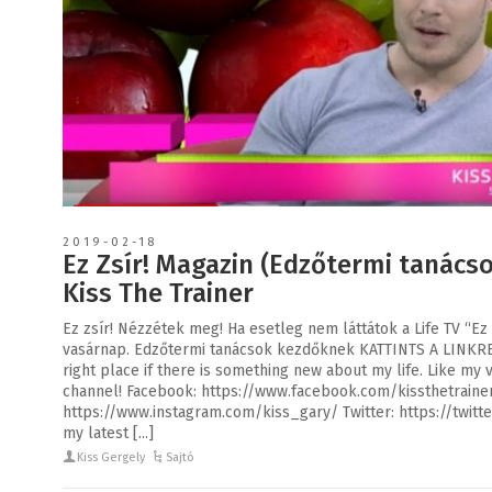
2019-02-18
Ez Zsír! Magazin (Edzőtermi tanács
Kiss The Trainer
Ez zsír! Nézzétek meg! Ha esetleg nem láttátok a Life TV “Ez
vasárnap. Edzőtermi tanácsok kezdőknek KATTINTS A LINKRE:
right place if there is something new about my life. Like my
channel! Facebook: https://www.facebook.com/kissthetraine
https://www.instagram.com/kiss_gary/ Twitter: https://twitt
my latest [...]
Kiss Gergely
Sajtó