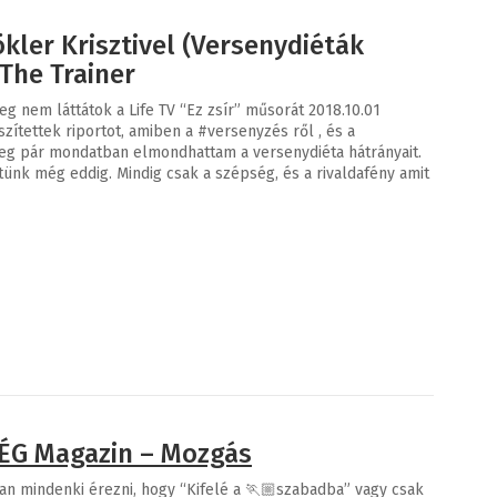
ökler Krisztivel (Versenydiéták
 The Trainer
eg nem láttátok a Life TV “Ez zsír” műsorát 2018.10.01
szítettek riportot, amiben a #versenyzés ről , és a
eg pár mondatban elmondhattam a versenydiéta hátrányait.
ünk még eddig. Mindig csak a szépség, és a rivaldafény amit
ÉG Magazin – Mozgás
ban mindenki érezni, hogy “Kifelé a 🏃🏼szabadba” vagy csak