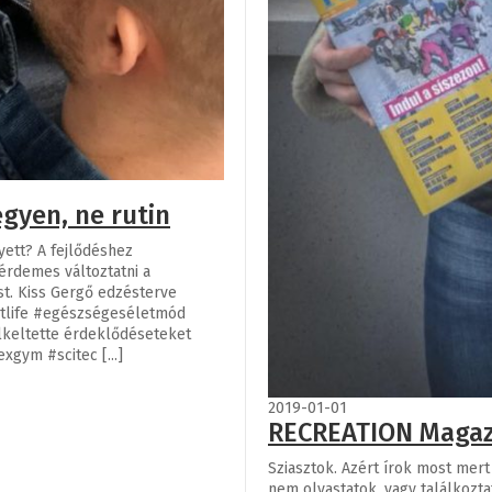
gyen, ne rutin
lyett? A fejlődéshez
érdemes változtatni a
t. Kiss Gergő edzésterve
fitlife #egészségeséletmód
lkeltette érdeklődéseteket
xgym #scitec [...]
2019-01-01
RECREATION Magazi
Sziasztok. Azért írok most mer
nem olvastatok, vagy találkozt