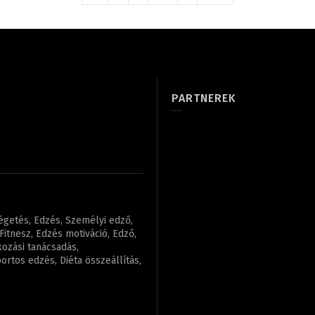
PARTNEREK
régetés, Edzés, Személyi edző,
itnesz, Edzés motiváció, Edző,
kozási tanácsadás,
rtos edzés, Diéta összeállítás,