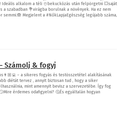
Ideális alkalom a téli ☃️bekuckózás után felpörgetni 💥saját
és a szabadban 💐virágba borulnak a növények. Ha ez nem
or semmi.🙈 Megjelent a #NőkLapjaEgészség legújabb száma,
 Számolj & fogyj
os👨🏼‍💻 – a sikeres fogyás és testösszetétel alakításának
bb diétát tervez , annyit biztosan tud , hogy a siker
lhasználnia, mint amennyit bevisz a szervezetébe. Így fog
? 🙄Mire érdemes odafigyelni? 🤔És egyáltalán hogyan