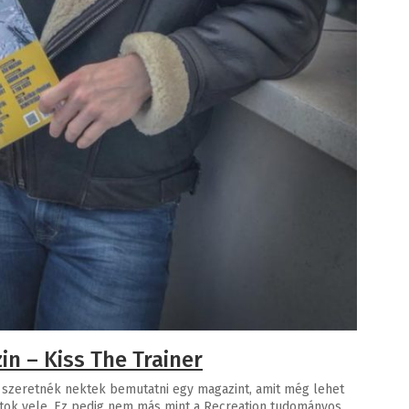
n – Kiss The Trainer
t szeretnék nektek bemutatni egy magazint, amit még lehet
atok vele. Ez pedig nem más mint a Recreation tudományos