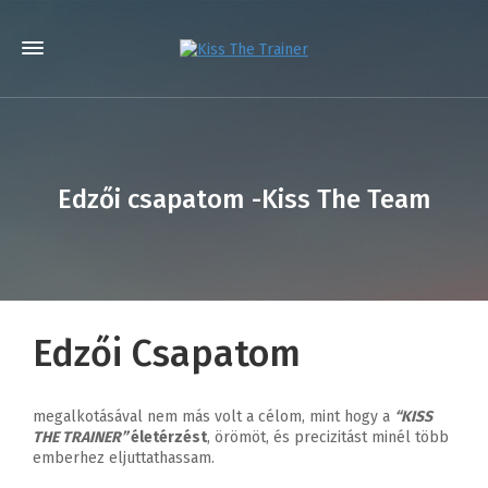
Edzői csapatom -Kiss The Team
Edzői Csapatom
megalkotásával nem más volt a célom, mint hogy a
“KISS
THE TRAINER”
életérzést
, örömöt, és precizitást minél több
emberhez eljuttathassam.