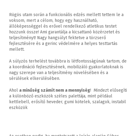
Rögös utam során a funkcionális edzés mellett tettem le a
voksom, mert a célom, hogy egy használható,
állóképességgel és erővel rendelkező atletikus testet
hozzunk össze! Ami garantálja a kicsattanó közérzetet és
teljesítményt! Nagy hangsúlyt fektetve a törzserő
fejlesztésére és a gerinc védelmére a helyes testtartás
mellett.
A súlyzós terhelést továbbra is létfontosságúnak tartom, de
a koordináció fejlesztésének, mobilizáló gyakorlatoknak is
nagy szerepe van a teljesítmény növelésében és a
sérülések elkerülésében.
Ahol
a minőség számít nem a mennyiség
! Mindezt elősegíti
a különböző eszközök széles palettája, mint például
kettlebell, erősítő heveder, gumi kötelek, szalagok, instabil
eszközök