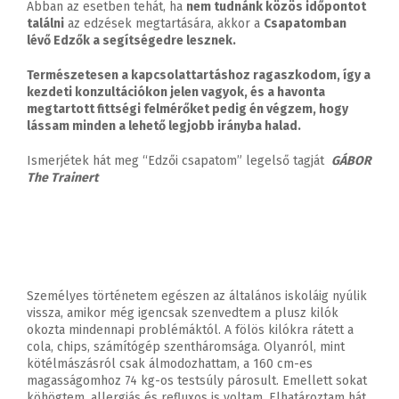
Abban az esetben tehát, ha
nem tudnánk közös időpontot
találni
az edzések megtartására, akkor a
Csapatomban
lévő Edzők a segítségedre lesznek.
Természetesen a kapcsolattartáshoz ragaszkodom, így a
kezdeti konzultációkon jelen vagyok, és a havonta
megtartott fittségi felmérőket pedig én végzem, hogy
lássam minden a lehető legjobb irányba halad.
Ismerjétek hát meg “Edzői csapatom” legelső tagját
GÁBOR
The Trainert
Személyes történetem egészen az általános iskoláig nyúlik
vissza, amikor még igencsak szenvedtem a plusz kilók
okozta mindennapi problémáktól. A fölös kilókra rátett a
cola, chips, számítógép szentháromsága. Olyanról, mint
kötélmászásról csak álmodozhattam, a 160 cm-es
magasságomhoz 74 kg-os testsúly párosult. Emellett sokat
köhögtem, allergiás és refluxos is voltam. Elhatároztam hát,