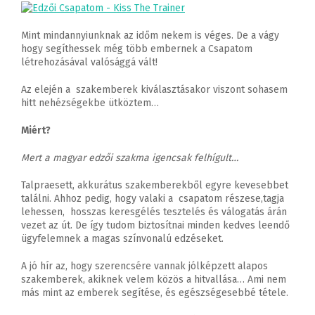
Mint mindannyiunknak az időm nekem is véges. De a vágy
hogy segíthessek még több embernek a Csapatom
létrehozásával valósággá vált!
Az elején a szakemberek kiválasztásakor viszont sohasem
hitt nehézségekbe ütköztem…
Miért?
Mert a magyar edzői szakma igencsak felhígult…
Talpraesett, akkurátus szakemberekből egyre kevesebbet
találni. Ahhoz pedig, hogy valaki a csapatom részese,tagja
lehessen, hosszas keresgélés tesztelés és válogatás árán
vezet az út. De így tudom biztosítnai minden kedves leendő
ügyfelemnek a magas színvonalú edzéseket.
A jó hír az, hogy szerencsére vannak jólképzett alapos
szakemberek, akiknek velem közös a hitvallása… Ami nem
más mint az emberek segítése, és egészségesebbé tétele.