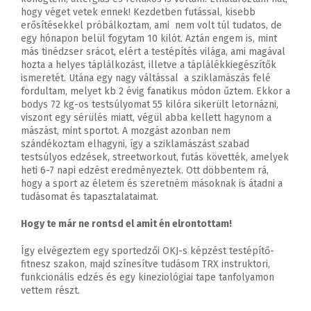
hogy véget vetek ennek! Kezdetben futással, kisebb
erősítésekkel próbálkoztam, ami nem volt túl tudatos, de
egy hónapon belül fogytam 10 kilót. Aztán engem is, mint
más tinédzser srácot, elért a testépítés világa, ami magával
hozta a helyes táplálkozást, illetve a táplálékkiegészítők
ismeretét. Utána egy nagy váltással a sziklamászás felé
fordultam, melyet kb 2 évig fanatikus módon űztem. Ekkor a
bodys 72 kg-os testsúlyomat 55 kilóra sikerült letornázni,
viszont egy sérülés miatt, végül abba kellett hagynom a
mászást, mint sportot. A mozgást azonban nem
szándékoztam elhagyni, így a sziklamászást szabad
testsúlyos edzések, streetworkout, futás követték, amelyek
heti 6-7 napi edzést eredményeztek. Ott döbbentem rá,
hogy a sport az életem és szeretném másoknak is átadni a
tudásomat és tapasztalataimat.
Hogy te már ne rontsd el amit én elrontottam!
Így elvégeztem egy sportedzői OKJ-s képzést testépítő-
fitnesz szakon, majd színesítve tudásom TRX instruktori,
funkcionális edzés és egy kineziológiai tape tanfolyamon
vettem részt.