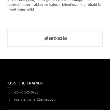
Az esetben pedig, ha megtetszett a leírás alapján Gábor
edzésmódszere, akkor ne habozz, jelentkezz és próbáld ki
minél hamarabb!
Jelentkezés
KISS THE TRAINER
+36 70 605 0438
kiss.the.trainer@gmail.com