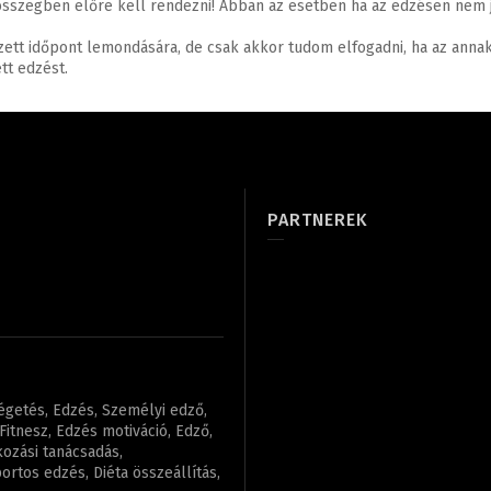
y összegben előre kell rendezni! Abban az esetben ha az edzésen nem 
tt időpont lemondására, de csak akkor tudom elfogadni, ha az annak
tt edzést.
PARTNEREK
régetés, Edzés, Személyi edző,
itnesz, Edzés motiváció, Edző,
kozási tanácsadás,
rtos edzés, Diéta összeállítás,