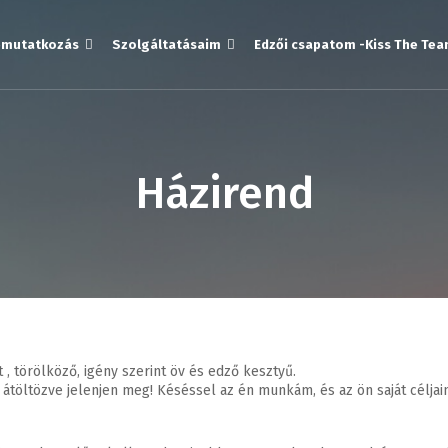
mutatkozás
Szolgáltatásaim
Edzői csapatom -Kiss The Te
Házirend
, törölköző, igény szerint öv és edző kesztyű.
töltözve jelenjen meg! Késéssel az én munkám, és az ön saját céljaina