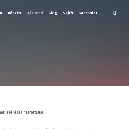
am
Képzés
Házirend
Blog
Sajtó
Kapcsolat
k elérését hátráltatja!