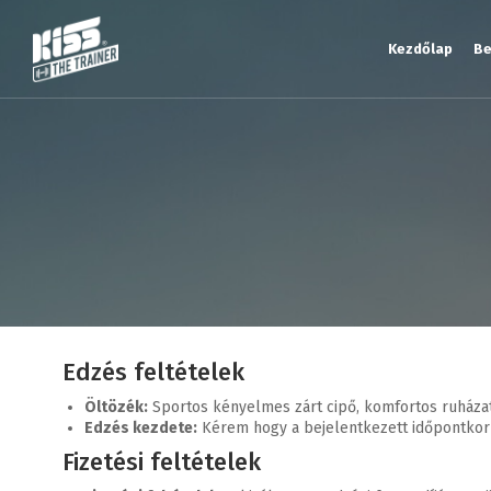
Kezdőlap
Be
Edzés feltételek
Öltözék:
Sportos kényelmes zárt cipő, komfortos ruházat 
Edzés kezdete:
Kérem hogy a bejelentkezett időpontkor á
Fizetési feltételek