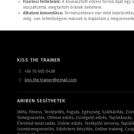
Fizetési feltételek:
A kiválasztott edzési forma díját eg
visszafizetni, megtartott órának tekintem.
Alkalom lemondása:
Természetesen van mód bejelentkeze
még van lehetőségem másnak is kiajánlani a megüresede
KISS THE TRAINER
+36 70 605 0438
kiss.the.trainer@gmail.com
AMIBEN SEGÍTHETEK
Diéta, Fitness, Testépítés, Fogyás, Egészség, Szálkásítás, Zsí
Tömegnövelés, Otthoni edzés, Zsírégető edzés, Táplálkozás, F
Életmód tanácsadás, Online edzés, Testépítő verseny, Táplál
Izomtömegnövelés, Edzésterv készítés, Online training, Csopo