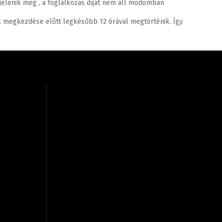
jelenik meg , a foglalkozás díját nem áll módomban
 megkezdése előtt legkésőbb 12 órával megtörténik. Így