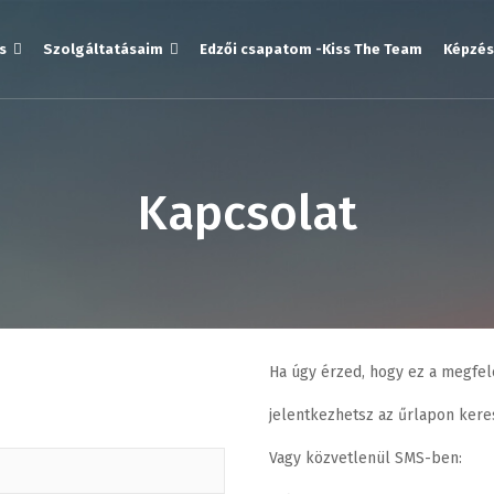
s
Szolgáltatásaim
Edzői csapatom -Kiss The Team
Képzés
Kapcsolat
Ha úgy érzed, hogy ez a megfel
jelentkezhetsz az űrlapon kere
Vagy közvetlenül SMS-ben: