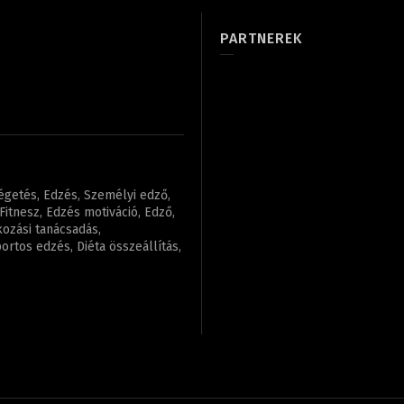
PARTNEREK
régetés, Edzés, Személyi edző,
itnesz, Edzés motiváció, Edző,
kozási tanácsadás,
rtos edzés, Diéta összeállítás,