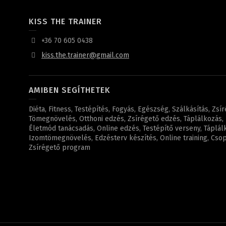
KISS THE TRAINER
+36 70 605 0438
kiss.the.trainer@gmail.com
AMIBEN SEGÍTHETEK
Diéta, Fitness, Testépítés, Fogyás, Egészség, Szálkásítás, Zsí
Tömegnövelés, Otthoni edzés, Zsírégető edzés, Táplálkozás, F
Életmód tanácsadás, Online edzés, Testépítő verseny, Táplál
Izomtömegnövelés, Edzésterv készítés, Online training, Csopo
Zsírégető program