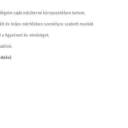
dégeim saját edzőtermi környezetében tartom,
zált és teljes mértékben személyre szabott munkát.
t a figyelmet és minőséget,
aállok.
edzés)