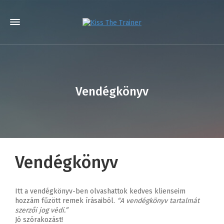
Vendégkönyv
Vendégkönyv
Itt a vendégkönyv-ben olvashattok kedves klienseim
hozzám fűzött remek írásaiból.
“A vendégkönyv tartalmát
szerzői jog védi.”
Jó szórakozást!