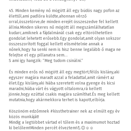
45. Minden kemény nő mögött áll egy büdös nagy pofon az
élettől,ami padlóra küldte,ahonnan vérző
orral,összetörve,de minden erejét összeszedve fel kellett
állnia.Minden sikeres nő mögött áll megszámlálhatatlan
kudarc,amiknek a fájdalmánál csak egy eltörölhetetlen
gondolat lehetett erősebb.Egy gondolat,amit olyan sokszor
összeszorított foggal kellett elismételnie annak a
nőnek,hogy ha senki nem is hisz benne legalább ő maga ne
felejtse el egy pillanatra sem…
S ami igy hangzik: “Meg tudom csinàlni.”
És minden erős nő mögött áll egy megtört,félős kislány,aki
egyszer magára maradt azzal a feladattal,amit rámért az
élet.Egy kislány,aki hiába szeretett volna gyenge és kicsi
maradni,hiába várt és vágyott oltalomra,rá kellett
jönnie,hogy ezúttal csakis magára számíthat.És meg kellett
mutatnia,hogy akármekkora terhet is kapott,elbírja.
Köszönöm edzőmnek #kissthetrainer nek az elmúlt egy év
közös munkáját!
Mindig a legtöbbet vártad el tőlem és a maximumot hoztad
ki belőlem!Minden percét élveztem!
💪
😊
☺️
☺️