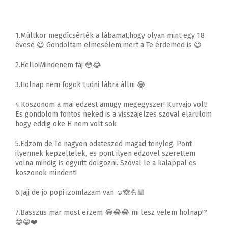
1.Múltkor megdícsérték a lábamat,hogy olyan mint egy 18
évesé 😃 Gondoltam elmesélem,mert a Te érdemed is 😃
2.Hello!Mindenem fáj 😳😂
3.Holnap nem fogok tudni lábra állni 😂
4.Koszonom a mai edzest amugy megegyszer! Kurvajo volt!
Es gondolom fontos neked is a visszajelzes szoval elarulom
hogy eddig oke H nem volt sok
5.Edzom de Te nagyon odateszed magad tenyleg. Pont
ilyennek kepzeltelek, es pont ilyen edzovel szerettem
volna mindig is egyutt dolgozni. Szóval le a kalappal es
koszonok mindent!
6.Jajj de jo popi izomlazam van ☺️🙈💪🏼
7.Basszus mar most erzem 😂😂😂 mi lesz velem holnap!?
😁😁❤️