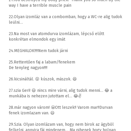
way I have a terrible muscle pain
22.Olyan izomláz van a combomban, hogy a WC-re alig tudok
leülni…
23.Na most van atomdurva izomlázam, lépcső előtt
konkrétan elmondok egy imát
24.MEGHALOK!!!!Nem tudok járni
25.Rettentően faj a labam/fenekem
De tenyleg nagyon!!!!
26.kicsináltál. 😝 kúszok, mászok. 😆
27.szia Geri! 😃 nincs mire várni, alig tudok menni… 😂 a
munkába is nehezen jutottam el… 😂✌️
28.már nagyon várom! 😬Ott leszek!! Varom mar!!Durvan
fenek izomlazam van. 😃
29.Szia. Olyan izomlázam van, hogy nem birok az ágyból
felkelni, annyira fáj mindenem… Ma pihenek hogy holnap