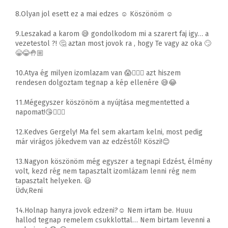
8.Olyan jol esett ez a mai edzes ☺️ Köszönöm ☺️
9.Leszakad a karom 😅 gondolkodom mi a szarert faj igy… a
vezetestol ?! 🤔 aztan most jovok ra , hogy Te vagy az oka 🙄
😁😂🤚🏼
10.Atya ég milyen izomlazam van 😱🤦🏽‍♀️ azt hiszem
rendesen dolgoztam tegnap a kép ellenére 😅😂
11.Mégegyszer köszönöm a nyújtása megmentetted a
napomat!😘👍🏻💊
12.Kedves Gergely! Ma fel sem akartam kelni, most pedig
már virágos jókedvem van az edzéstől! Köszi!😊
13.Nagyon köszönöm még egyszer a tegnapi Edzést, élmény
volt, kezd rég nem tapasztalt izomlázam lenni rég nem
tapasztalt helyeken. 😃
Üdv,Reni
14.Holnap hanyra jovok edzeni?☺️ Nem irtam be. Huuu
hallod tegnap remelem csukklottal… Nem birtam levenni a