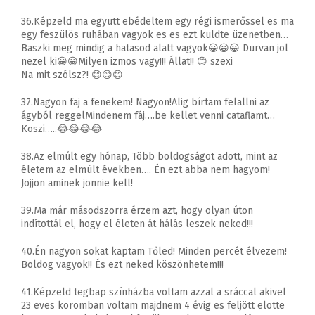
36.Képzeld ma egyutt ebédeltem egy régi ismerőssel es ma
egy feszülös ruhában vagyok es es ezt kuldte üzenetben…
Baszki meg mindig a hatasod alatt vagyok😀😀😀 Durvan jol
nezel ki😀😀Milyen izmos vagy!!! Állat!! 😊 szexi
Na mit szólsz?! 😊😊😊
37.Nagyon faj a fenekem! Nagyon!Alig bírtam felallni az
ágyból reggelMindenem fáj….be kellet venni cataflamt…
Koszi…..😂😂😂😂
38.Az elmúlt egy hónap, Több boldogságot adott, mint az
életem az elmúlt években…. Én ezt abba nem hagyom!
Jöjjön aminek jönnie kell!
39.Ma már másodszorra érzem azt, hogy olyan úton
indítottál el, hogy el életen át hálás leszek neked!!!
40.Én nagyon sokat kaptam Tőled! Minden percét élvezem!
Boldog vagyok!! És ezt neked köszönhetem!!!
41.Képzeld tegbap színházba voltam azzal a sráccal akivel
23 eves koromban voltam majdnem 4 évig es feljött elotte