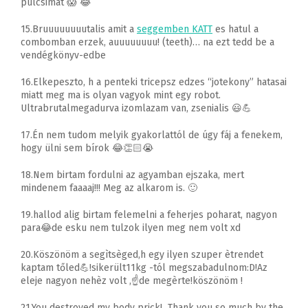
pulcsimat 😱 😂
15.Bruuuuuuuutalis amit a
seggemben KATT
es hatul a
combomban erzek, auuuuuuuu! (teeth)… na ezt tedd be a
vendégkönyv-edbe
16.Elkepeszto, h a penteki tricepsz edzes “jotekony” hatasai
miatt meg ma is olyan vagyok mint egy robot.
Ultrabrutalmegadurva izomlazam van, zsenialis 😃💪
17.Én nem tudom melyik gyakorlattól de úgy fáj a fenekem,
hogy ülni sem bírok 😂👏🏻😭
18.Nem birtam fordulni az agyamban ejszaka, mert
mindenem faaaaj!!! Meg az alkarom is. 🙂
19.hallod alig birtam felemelni a feherjes poharat, nagyon
para😂de esku nem tulzok ilyen meg nem volt xd
20.Köszönöm a segìtsèged,h egy ilyen szuper ètrendet
kaptam tőled💪!sikerült11kg -tól megszabadulnom:D!Az
eleje nagyon nehèz volt ,☝de megèrte!köszönöm !
21.You destroyed my body prick! Thank you so much by the