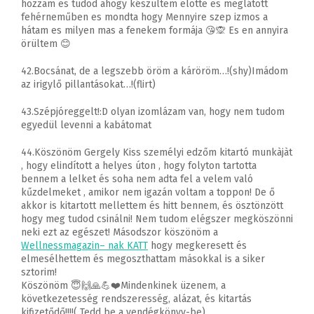
hozzam es tudod ahogy készültem elotte es meglátott
fehérneműben es mondta hogy Mennyire szep izmos a
hátam es milyen mas a fenekem formája 😘🙊 Es en annyira
örültem 😊
42.Bocsánat, de a legszebb öröm a káröröm…!(shy)Imádom
az irigylő pillantásokat…!(flirt)
43.Szépjóreggelt!:D olyan izomlázam van, hogy nem tudom
egyedül levenni a kabátomat
44.Köszönöm Gergely Kiss személyi edzőm kitartó munkàjàt
, hogy elindított a helyes úton , hogy folyton tartotta
bennem a lelket és soha nem adta fel a velem való
kűzdelmeket , amikor nem igazán voltam a toppon! De ő
akkor is kitartott mellettem és hitt bennem, és ösztönzött
hogy meg tudod csinálni! Nem tudom elégszer megköszönni
neki ezt az egészet! Másodszor köszönöm a
Wellnessmagazin
– nak KATT
hogy megkeresett és
elmesélhettem és megoszthattam másokkal is a siker
sztorim!
Köszönöm
😇
🙌
🙏
💪
❤️
Mindenkinek üzenem, a
következetesség rendszeresség, alázat, és kitartás
kifizetődő!!!!( Tedd be a vendégkönyv-be)