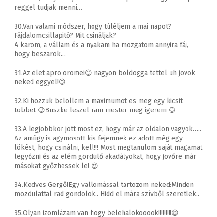
reggel tudjak menni…
30.Van valami módszer, hogy túléljem a mai napot?
Fájdalomcsillapitó? Mit csináljak?
A karom, a vállam és a nyakam ha mozgatom annyira fáj,
hogy beszarok…
31.Az elet apro oromei😊 nagyon boldogga tettel uh jovok
neked eggyel!😉
32.Ki hozzuk belollem a maximumot es meg egy kicsit
tobbet 😉Buszke leszel ram mester meg igerem 😊
33.A legjobbkor jött most ez, hogy már az oldalon vagyok…..
Az amúgy is agymosott kis fejemnek ez adott még egy
lökést, hogy csinálni, kell!!! Most megtanulom saját magamat
legyőzni és az elém gördülő akadályokat, hogy jövőre már
másokat győzhessek le! 😍
34.Kedves Gergő!Egy vallomással tartozom neked:Minden
mozdulattal rad gondolok.. Hidd el mára szívből szeretlek..
35.Olyan izomlázam van hogy belehalokooook!!!!!!!!!😫