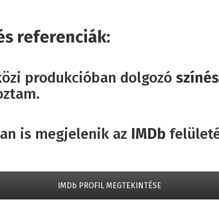
s referenciák:
özi produkcióban dolgozó
színés
oztam.
an is megjelenik az
IMDb
felület
IMDb PROFIL MEGTEKINTÉSE