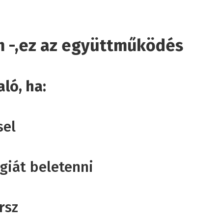
m -,ez az együttműködés
ló, ha:
sel
rgiát beletenni
rsz