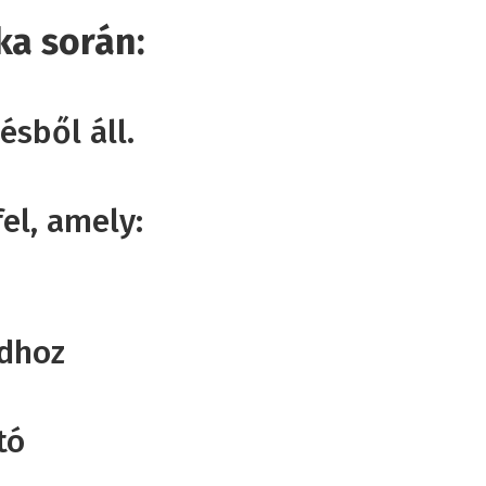
ka során:
sből áll.
el, amely:
idhoz
tó