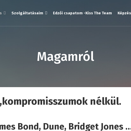
s
Szolgáltatásaim
Edzői csapatom -Kiss The Team
Képzés
Magamról
s,kompromisszumok nélkül.
mes Bond, Dune, Bridget Jones 