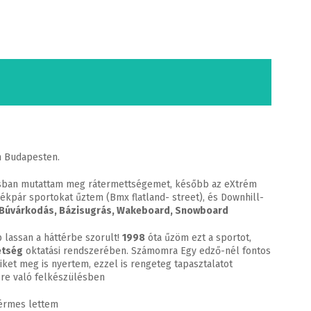
m Budapesten.
ásban mutattam meg rátermettségemet, később az eXtrém
rékpár sportokat űztem (Bmx flatland- street), és Downhill-
Búvárkodás, Bázisugrás, Wakeboard, Snowboard
 lassan a háttérbe szorult!
1998
óta űzöm ezt a sportot,
etség
oktatási rendszerében. Számomra Egy edző-nél fontos
ket meg is nyertem, ezzel is rengeteg tapasztalatot
sre való felkészülésben
érmes lettem