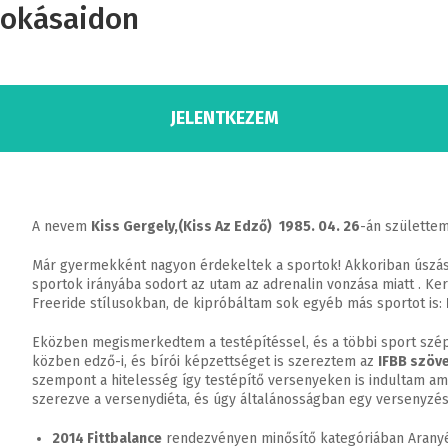
zokásaidon
JELENTKEZEM
A nevem
Kiss Gergely,(Kiss Az Edző)
1985. 04. 26
-án születte
Már gyermekként nagyon érdekeltek a sportok! Akkoriban úsz
sportok irányába sodort az utam az adrenalin vonzása miatt . Ke
Freeride stílusokban, de kipróbáltam sok egyéb más sportot is:
Eközben megismerkedtem a testépítéssel, és a többi sport szép
közben edző-i, és bírói képzettséget is szereztem az
IFBB szöv
szempont a hitelesség így testépítő versenyeken is indultam ami
szerezve a versenydiéta, és úgy általánosságban egy versenyzé
2014 Fittbalance
rendezvényen minősítő kategóriában Arany