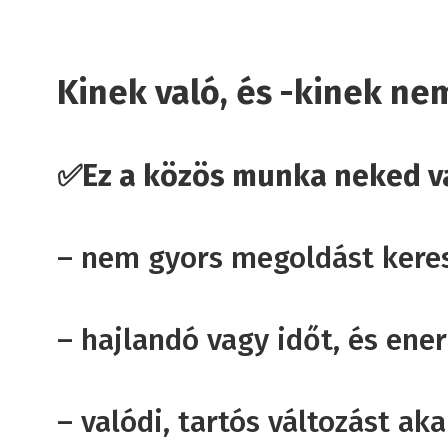
Kinek való, és -kinek ne
✅Ez a közös munka neked va
– nem gyors megoldást kere
– hajlandó vagy időt, és ene
– valódi, tartós változást aka