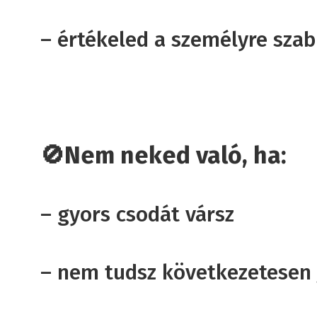
– értékeled a személyre szab
🚫Nem neked való, ha:
– gyors csodát vársz
– nem tudsz következetesen 