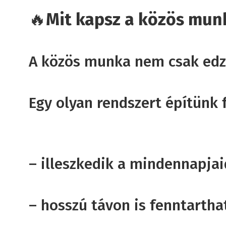
🔥
Mit kapsz a közös mun
A közös munka nem csak edzé
Egy olyan rendszert építünk f
– illeszkedik a mindennapja
– hosszú távon is fenntartha