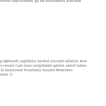
kkel kapcsolatban, így hát közkívánatra, plasztikai
ag tájékozott, segítőkész barátnő szerepét vállalom. Nem
 részed. Csak olyan szolgáltatást ajánlok, amiről tudom,
an és bizalommal fordulhatsz hozzám! Mindenben
etted. 🙂