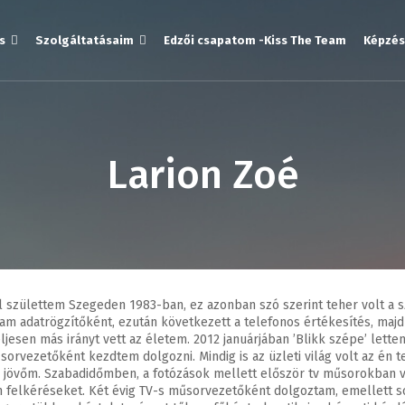
s
Szolgáltatásaim
Edzői csapatom -Kiss The Team
Képzés
Larion Zoé
 születtem Szegeden 1983-ban, ez azonban szó szerint teher volt a s
am adatrögzítőként, ezután következett a telefonos értékesítés, ma
esen más irányt vett az életem. 2012 januárjában ’Blikk szépe’ lette
rvezetőként kezdtem dolgozni. Mindig is az üzleti világ volt az én 
 jövőm. Szabadidőmben, a fotózások mellett először tv műsorokban vo
am felkéréseket. Két évig TV-s műsorvezetőként dolgoztam, emellett 