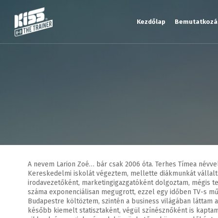
Kezdőlap
Bemutatkozá
A nevem Larion Zoé… bár csak 2006 óta. Terhes Tímea névvel
Kereskedelmi iskolát végeztem, mellette diákmunkát vállalt
irodavezetőként, marketingigazgatóként dolgoztam, mégis telj
száma exponenciálisan megugrott, ezzel egy időben TV-s műso
Budapestre költöztem, szintén a business világában láttam a
később kiemelt statisztaként, végül színésznőként is kapt