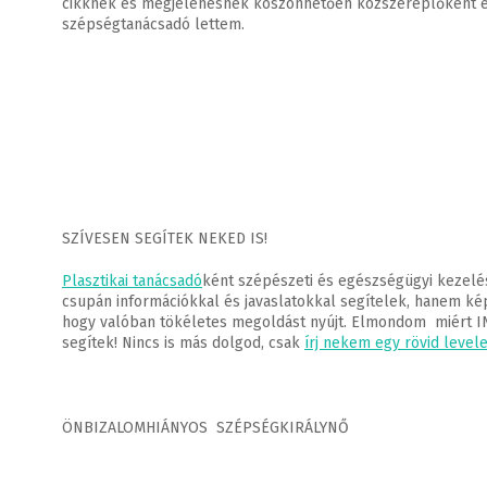
cikknek és megjelenésnek köszönhetően közszereplőként egyr
szépségtanácsadó lettem.
SZÍVESEN SEGÍTEK NEKED IS!
Plasztikai tanácsadó
ként szépészeti és egészségügyi kezelés
csupán információkkal és javaslatokkal segítelek, hanem kép
hogy valóban tökéletes megoldást nyújt. Elmondom miért 
segítek! Nincs is más dolgod, csak
írj nekem egy rövid levele
ÖNBIZALOMHIÁNYOS SZÉPSÉGKIRÁLYNŐ