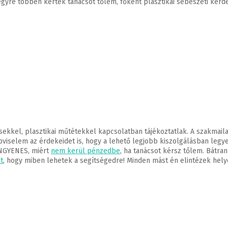
e többen kértek tanácsot tőlem, főként plasztikai sebészeti kérdése
ekkel, plasztikai műtétekkel kapcsolatban tájékoztatlak. A szakmail
viselem az érdekeidet is, hogy a lehető legjobb kiszolgálásban legyen
INGYENES, miért
nem kerül pénzedbe
, ha tanácsot kérsz tőlem. Bátr
t
, hogy miben lehetek a segítségedre! Minden mást én elintézek hely