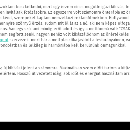
ktam büszkélkedni, mert úgy érzem nincs mögötte igazi kihívás, telje
n invitáltak fotózásokra. Ez egyszerre volt számomra önterápia az ö
 kívül, szerepeket kaptam nemzetközi reklámfilmekben, Hollywood-i mo
yire szörnyű érzés. Tudom mit él át az a nő, aki nem képes elfogadn
os. Van egy szó, ami mindig erőt adott és így a mottómmá vált: “CSA
, nem segített senki, nagyon nehéz volt kikászálódnom az önértékelés 
opot
szervezek, mert bár a mellplasztika javított a testarányaimon,
ondolatban és lelkileg is harmóniába kell kerülnünk önmagunkkal.
 új kihívást jelent a számomra. Maximálisan szem előtt tartom a kitű
lértem. Hosszú út vezetett idáig, sok időt és energiát használtam a