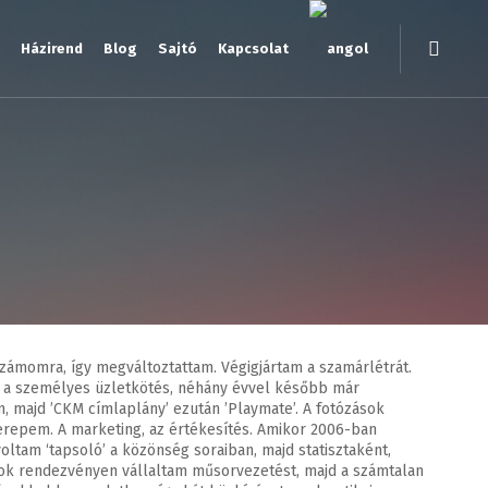
Házirend
Blog
Sajtó
Kapcsolat
zámomra, így megváltoztattam. Végigjártam a szamárlétrát.
jd a személyes üzletkötés, néhány évvel később már
m, majd ’CKM címlaplány’ ezután ’Playmate’. A fotózások
terepem. A marketing, az értékesítés. Amikor 2006-ban
ltam ‘tapsoló’ a közönség soraiban, majd statisztaként,
sok rendezvényen vállaltam műsorvezetést, majd a számtalan