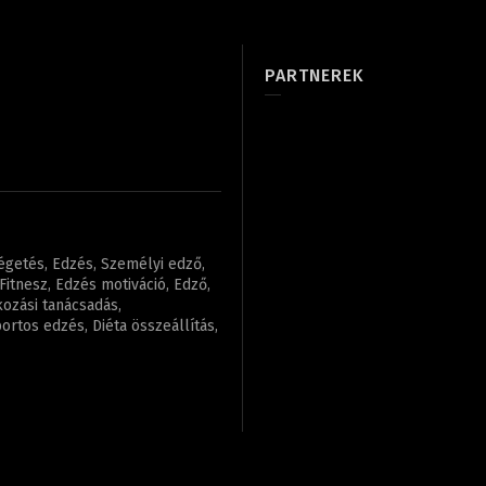
PARTNEREK
régetés, Edzés, Személyi edző,
itnesz, Edzés motiváció, Edző,
kozási tanácsadás,
rtos edzés, Diéta összeállítás,