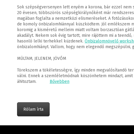
Sok szépségversenyen lett enyém a korona, bár ezzel nem szo
20 évesen, többszörös szépségkirálynőként már rendszerese
magában foglalta a nemzetközi elismeréseket. A fotózásokon
de komoly önbizalomhiánnyal küszködtem. Jól emlékszem menn
koromig a kisméretű melleim miatt voltam borzasztóan gátlás
akadályt. Nekem sok évig tartott, mire rájöttem mi a teendő
hasonló lelki terhekkel küzdenek.
Önbizalomnövelő worksh
önbizalomhiányt. Vallom, hogy nem elegendő megszépülni, g
MÚLTAM, JELENEM, JÖVŐM
Törekszem a tökéletességre, így minden megvalósítandó terv,
válni. Ennek a szemléletmódnak köszönhetem mindazt, amit e
áhitoztam.
Bővebben
Rólam írta