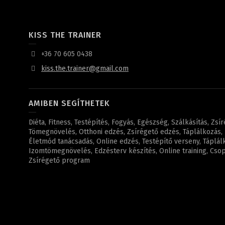
KISS THE TRAINER
+36 70 605 0438
kiss.the.trainer@gmail.com
AMIBEN SEGÍTHETEK
Diéta, Fitness, Testépítés, Fogyás, Egészség, Szálkásítás, Zsí
Tömegnövelés, Otthoni edzés, Zsírégető edzés, Táplálkozás, F
Életmód tanácsadás, Online edzés, Testépítő verseny, Táplál
Izomtömegnövelés, Edzésterv készítés, Online training, Csopo
Zsírégető program