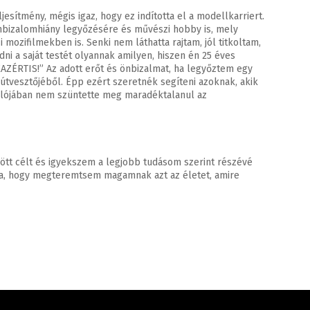
sítmény, mégis igaz, hogy ez indította el a modellkarriert.
nbizalomhiány legyőzésére és művészi hobby is, mely
zifilmekben is. Senki nem láthatta rajtam, jól titkoltam,
i a saját testét olyannak amilyen, hiszen én 25 éves
KAZÉRTIS!” Az adott erőt és önbizalmat, ha legyőztem egy
útvesztőjéből. Épp ezért szeretnék segíteni azoknak, akik
 valójában nem szüntette meg maradéktalanul az
zött célt és igyekszem a legjobb tudásom szerint részévé
rra, hogy megteremtsem magamnak azt az életet, amire