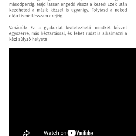
másodpercig. Majd lassan engedd vissza a kezed! Ezek után
kezdheted a másik kézzel is ugyanígy. Folytasd a neked
előírt ismétlésszám erejéig.
Variációk: Ez a gyakorlat kivitelezhető mindkét kézzel
egyszerre, más kéztartással, és lehet rudat is alkalmazni a
kézi súlyzó helyett!