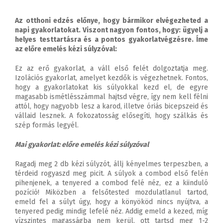
Az otthoni edzés előnye, hogy bármikor elvégezheted a
napi gyakorlatokat. Viszont nagyon fontos, hogy: ügyelj a
helyes testtartásra és a pontos gyakorlatvégzésre. Íme
az előre emelés kézi súlyzóval:
Ez az erő gyakorlat, a váll első felét dolgoztatja meg.
Izolációs gyakorlat, amelyet kezdők is végezhetnek. Fontos,
hogy a gyakorlatokat kis súlyokkal kezd el, de egyre
magasabb ismétlésszámmal hajtsd végre, így nem kell félni
attól, hogy nagyobb lesz a karod, illetve óriás bicepszeid és
vállaid lesznek. A fokozatosság elősegíti, hogy szálkás és
szép formás legyél.
Mai gyakorlat: előre emelés kézi súlyzóval
Ragadj meg 2 db kézi súlyzót, állj kényelmes terpeszben, a
térdeid rogyaszd meg picit. A súlyok a combod első felén
pihenjenek, a tenyered a combod felé néz, ez a kiinduló
pozíció! Miközben a felsőtested mozdulatlanul tartod,
emeld fel a súlyt úgy, hogy a könyököd nincs nyújtva, a
tenyered pedig mindig lefelé néz. Addig emeld a kezed, míg
vízszintes magasságba nem kerül, ott tartsd meg 1-2