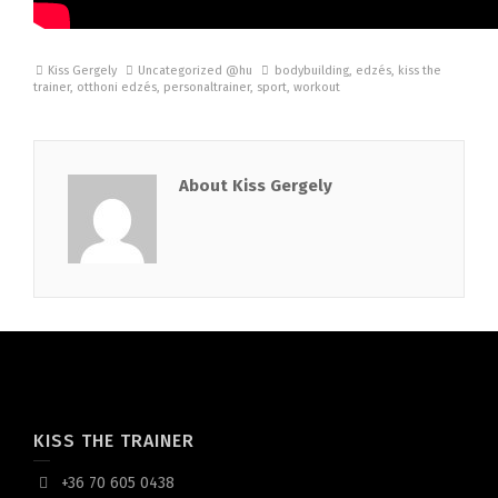
Kiss Gergely
Uncategorized @hu
bodybuilding
,
edzés
,
kiss the
trainer
,
otthoni edzés
,
personaltrainer
,
sport
,
workout
About Kiss Gergely
KISS THE TRAINER
+36 70 605 0438