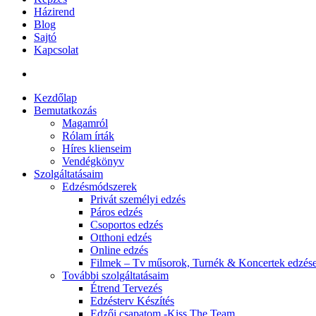
Házirend
Blog
Sajtó
Kapcsolat
Kezdőlap
Bemutatkozás
Magamról
Rólam írták
Híres klienseim
Vendégkönyv
Szolgáltatásaim
Edzésmódszerek
Privát személyi edzés
Páros edzés
Csoportos edzés
Otthoni edzés
Online edzés
Filmek – Tv műsorok, Turnék & Koncertek edzés
További szolgáltatásaim
Étrend Tervezés
Edzésterv Készítés
Edzői csapatom -Kiss The Team