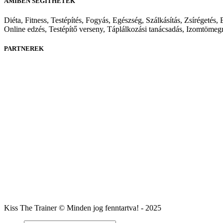
AMIBEN SEGÍTHETEK
Diéta, Fitness, Testépítés, Fogyás, Egészség, Szálkásítás, Zsírégeté
Online edzés, Testépítő verseny, Táplálkozási tanácsadás, Izomtömegnö
PARTNEREK
Kiss The Trainer © Minden jog fenntartva! - 2025