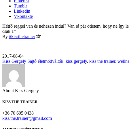
Pinterest
Tumblr
Linkedin
Vkontakte
Hétfő reggel van és nehezen indul? Van rá pár ötletem, hogy ne így 
csak 1”
By
#
kissthetrainer
🙈
2017-08-04
Kiss Gergely
Sajtó
életmódváltók
,
kiss gergely
,
kiss the trainer
,
welln
About Kiss Gergely
KISS THE TRAINER
+36 70 605 0438
kiss.the.trainer@gmail.com