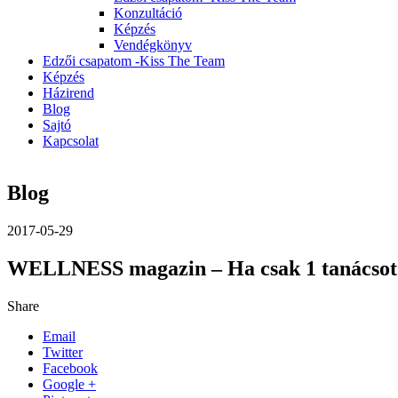
Konzultáció
Képzés
Vendégkönyv
Edzői csapatom -Kiss The Team
Képzés
Házirend
Blog
Sajtó
Kapcsolat
Blog
2017-05-29
WELLNESS magazin – Ha csak 1 tanácsot
Share
Email
Twitter
Facebook
Google +