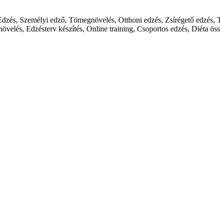
s, Edzés, Személyi edző, Tömegnövelés, Otthoni edzés, Zsírégető edzés,
velés, Edzésterv készítés, Online training, Csoportos edzés, Diéta öss