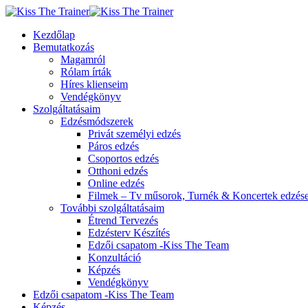
Kezdőlap
Bemutatkozás
Magamról
Rólam írták
Híres klienseim
Vendégkönyv
Szolgáltatásaim
Edzésmódszerek
Privát személyi edzés
Páros edzés
Csoportos edzés
Otthoni edzés
Online edzés
Filmek – Tv műsorok, Turnék & Koncertek edzés
További szolgáltatásaim
Étrend Tervezés
Edzésterv Készítés
Edzői csapatom -Kiss The Team
Konzultáció
Képzés
Vendégkönyv
Edzői csapatom -Kiss The Team
Képzés